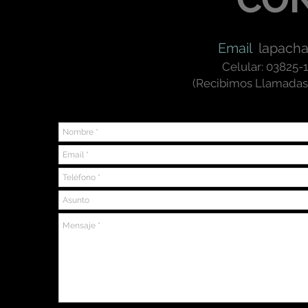
Email
lapach
Celular: 03825-
(Recibimos Llamadas,